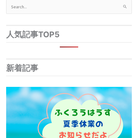
検
索
対
象
人気記事TOP5
:
新着記事