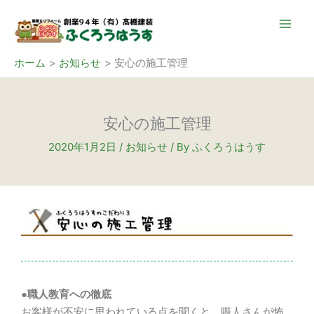
内
容
を
ス
ホーム
お知らせ
安心の施工管理
キ
ッ
プ
安心の施工管理
2020年1月2日
/
お知らせ
/ By
ふくろうはうす
●職人教育への徹底
お客様が不安に思われている点を聞くと、職人さんが怖