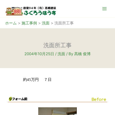
内
容
を
ス
ホーム
施工事例
洗面
洗面所工事
キ
ッ
プ
洗面所工事
2004年10月25日
/
洗面
/ By
髙橋 俊博
約45万円
７日