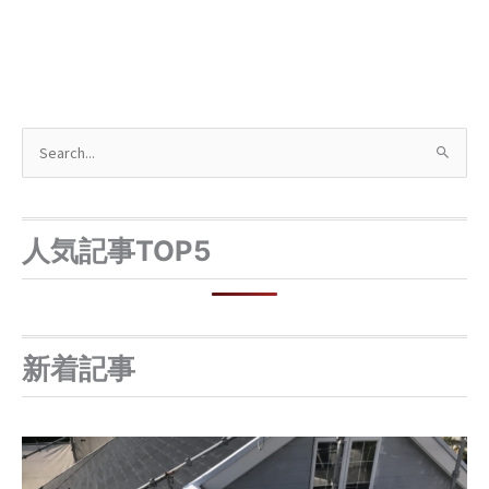
検
索
対
象
人気記事TOP5
:
新着記事