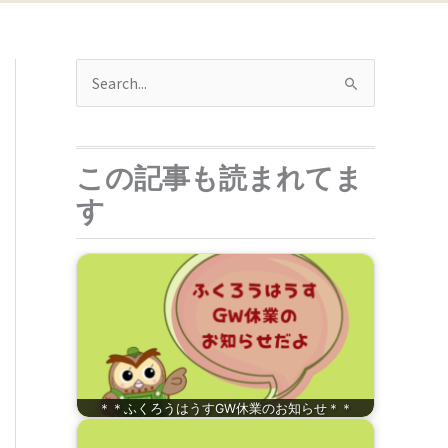
検
索
対
この記事も読まれてま
象
:
す
＊＊ふくろうはうすGW休業のお知らせ＊＊