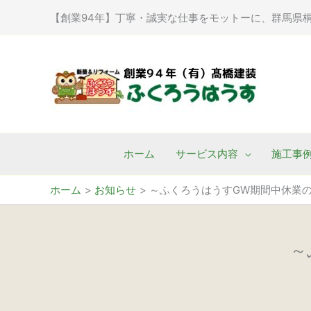
内
【創業94年】丁寧・誠実な仕事をモットーに、群馬県
容
を
ス
キ
ッ
プ
ホーム
サービス内容
施工事
ホーム
お知らせ
～ふくろうはうすGW期間中休業
～