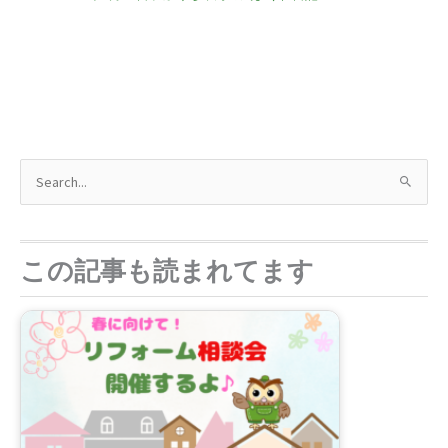
検
索
対
象
この記事も読まれてます
: