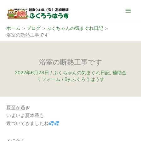
内
容
を
ス
ホーム
ブログ
ぷくちゃんの気まぐれ日記
浴室の断熱工事です
キ
ッ
プ
浴室の断熱工事です
2022年6月23日
/
ぷくちゃんの気まぐれ日記
,
補助金
リフォーム
/ By
ふくろうはうす
夏至が過ぎ
いよいよ夏本番も
近づいてきましたね
とにかく