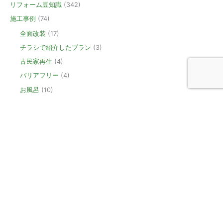
リフォーム豆知識
(342)
施工事例
(74)
全面改装
(17)
チラシで紹介したプラン
(3)
古民家再生
(4)
バリアフリー
(4)
お風呂
(10)
桐生市・トイレリフォーム
(6)
キッチン
(6)
洗面
(4)
外壁
(8)
屋根
(5)
新築
(6)
玄関
(2)
廊下
(1)
外構・エクステリア・庭
(4)