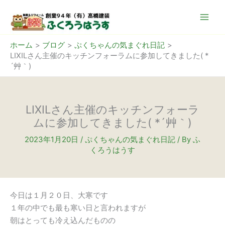
内
容
を
ス
ホーム
ブログ
ぷくちゃんの気まぐれ日記
LIXILさん主催のキッチンフォーラムに参加してきました( *
キ
´艸｀)
ッ
プ
LIXILさん主催のキッチンフォーラ
ムに参加してきました( *´艸｀)
2023年1月20日
/
ぷくちゃんの気まぐれ日記
/ By
ふ
くろうはうす
今日は１月２０日、大寒です
１年の中でも最も寒い日と言われますが
朝はとっても冷え込んだものの