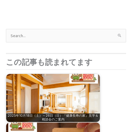
検
索
対
象
この記事も読まれてます
:
2025年10月18日（土）～26日（日）『健康長寿の家』見学＆
相談会のご案内