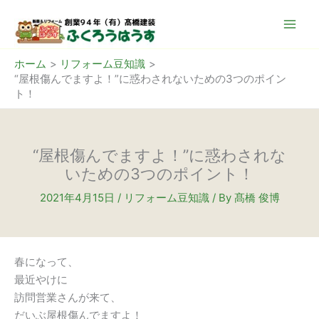
内
容
を
ス
ホーム
リフォーム豆知識
“屋根傷んでますよ！”に惑わされないための3つのポイン
キ
ト！
ッ
プ
“屋根傷んでますよ！”に惑わされな
いための3つのポイント！
2021年4月15日
/
リフォーム豆知識
/ By
髙橋 俊博
春になって、
最近やけに
訪問営業さんが来て、
だいぶ屋根傷んでますよ！