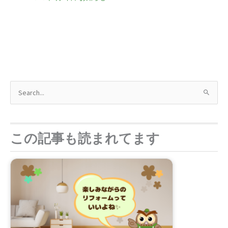
検
索
対
象
この記事も読まれてます
: