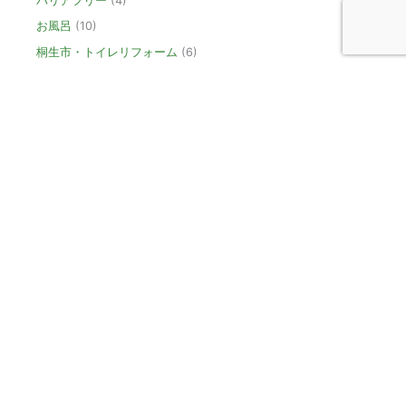
バリアフリー
(4)
お風呂
(10)
桐生市・トイレリフォーム
(6)
キッチン
(6)
洗面
(4)
外壁
(8)
屋根
(5)
新築
(6)
玄関
(2)
廊下
(1)
外構・エクステリア・庭
(4)
その他
(5)
建築中
(4)
リビング・内装
(7)