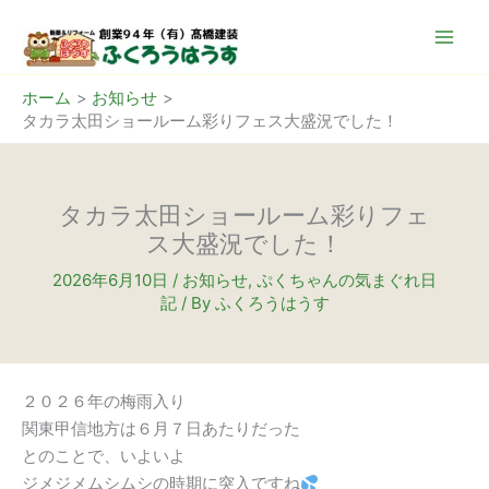
内
容
を
ス
ホーム
お知らせ
タカラ太田ショールーム彩りフェス大盛況でした！
キ
ッ
プ
タカラ太田ショールーム彩りフェ
ス大盛況でした！
2026年6月10日
/
お知らせ
,
ぷくちゃんの気まぐれ日
記
/ By
ふくろうはうす
２０２６年の梅雨入り
関東甲信地方は６月７日あたりだった
とのことで、いよいよ
ジメジメムシムシの時期に突入ですね