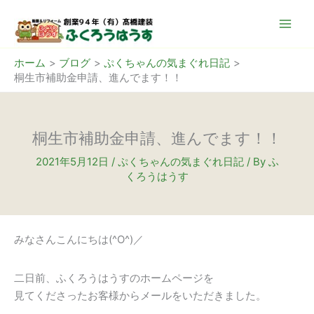
内
容
を
ス
ホーム
ブログ
ぷくちゃんの気まぐれ日記
桐生市補助金申請、進んでます！！
キ
ッ
プ
桐生市補助金申請、進んでます！！
2021年5月12日
/
ぷくちゃんの気まぐれ日記
/ By
ふ
くろうはうす
みなさんこんにちは(^O^)／
二日前、ふくろうはうすのホームページを
見てくださったお客様からメールをいただきました。