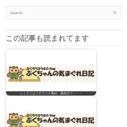
検
索
対
象
この記事も読まれてます
:
ふくろうはうすラジオ番組、最終話で・・・