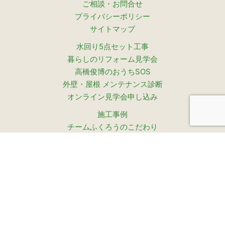
ご相談・お問合せ
プライバシーポリシー
サイトマップ
水回り5点セット工事
暮らしのリフォーム見学会
高橋俊博のおうちSOS
外壁・屋根 メンテナンス診断
オンライン見学会申し込み
施工事例
チームふくろうのこだわり
ふくろうはうすが選ばれ続ける理由
設計コンセプト
お客様の声
お客様インタビュー（動画）
一般建築施工管理技士・
住まいの健康寿命診断士の家づくり
ふくろうはうす
- 有限会社高橋建装 -