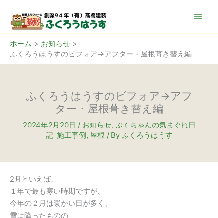
内
容
を
ス
ホーム
お知らせ
ふくろうはうすのビフォア→アフター・屋根葺き替え編
キ
ッ
プ
ふくろうはうすのビフォア→アフ
ター・屋根葺き替え編
2024年2月20日
/
お知らせ
,
ぷくちゃんの気まぐれ日
記
,
施工事例
,
屋根
/ By
ふくろうはうす
2月といえば、
１年で最も寒い時期ですが、
今年の２月は暖かい日が多く、
雪は降ったものの