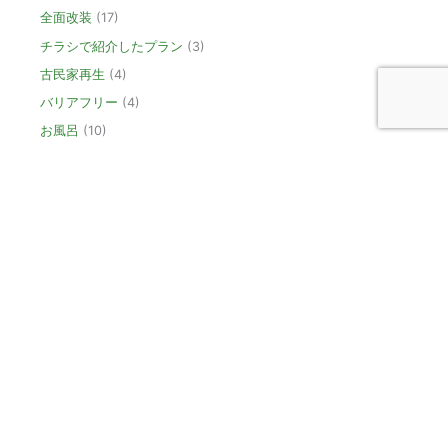
全面改装
(17)
チラシで紹介したプラン
(3)
古民家再生
(4)
バリアフリー
(4)
お風呂
(10)
桐生市・トイレリフォーム
(6)
キッチン
(6)
洗面
(4)
外壁
(8)
屋根
(5)
新築
(6)
玄関
(2)
廊下
(1)
外構・エクステリア・庭
(4)
その他
(5)
建築中
(4)