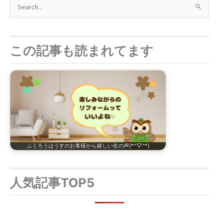
検
索
対
象
この記事も読まれてます
:
ふくろうはうすのお客様から嬉しい生の声(*^▽^*)
人気記事TOP5