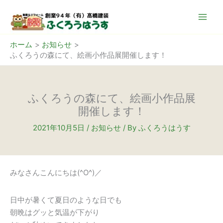
内
容
を
ス
ホーム
お知らせ
ふくろうの森にて、絵画小作品展開催します！
キ
ッ
プ
ふくろうの森にて、絵画小作品展
開催します！
2021年10月5日
/
お知らせ
/ By
ふくろうはうす
みなさんこんにちは(^O^)／
日中が暑くて夏日のような日でも
朝晩はグッと気温が下がり