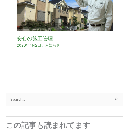
安心の施工管理
2020年1月2日
/
お知らせ
検
索
対
象
この記事も読まれてます