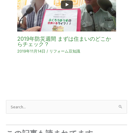
2019年防災週間 まずは住まいのどこか
らチェック？
2019年11月14日
/
リフォーム豆知識
検
索
対
象