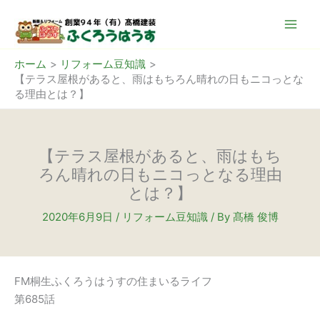
内
容
を
ス
ホーム
リフォーム豆知識
【テラス屋根があると、雨はもちろん晴れの日もニコっとな
キ
る理由とは？】
ッ
プ
【テラス屋根があると、雨はもち
ろん晴れの日もニコっとなる理由
とは？】
2020年6月9日
/
リフォーム豆知識
/ By
髙橋 俊博
FM桐生ふくろうはうすの住まいるライフ
第685話