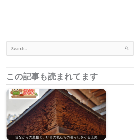
検
索
対
象
この記事も読まれてます
:
昔ながらの屋根と、いまの私たちの暮らしを守る工夫