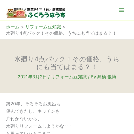
内
容
を
ス
ホーム
リフォーム豆知識
水廻り4点パック！その価格、うちにも当てはまる？！
キ
ッ
プ
水廻り4点パック！その価格、うち
にも当てはまる？！
2021年3月2日
/
リフォーム豆知識
/ By
髙橋 俊博
築20年、そろそろお風呂も
傷んできたし、キッチンも
片付かないから、
水廻りリフォームしようかな･･･
と思っていたところに、