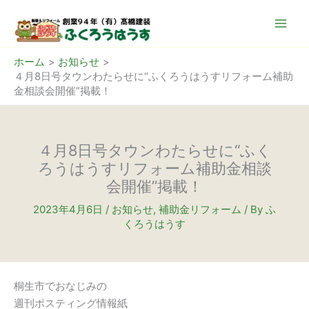
内
容
を
ス
ホーム
お知らせ
４月8日号タウンわたらせに“ふくろうはうすリフォーム補助
キ
金相談会開催”掲載！
ッ
プ
４月8日号タウンわたらせに“ふく
ろうはうすリフォーム補助金相談
会開催”掲載！
2023年4月6日
/
お知らせ
,
補助金リフォーム
/ By
ふ
くろうはうす
桐生市でおなじみの
週刊ポスティング情報紙