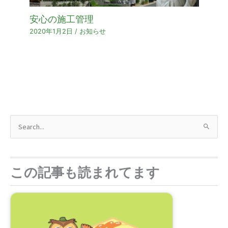
安心の施工管理
2020年1月2日
/
お知らせ
検
索
対
象
この記事も読まれてます
: