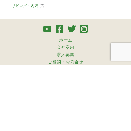
リビング・内装
(7)
ホーム
会社案内
求人募集
ご相談・お問合せ
プライバシーポリシー
サイトマップ
水回り5点セット工事
暮らしのリフォーム見学会
高橋俊博のおうちSOS
外壁・屋根 メンテナンス診断
オンライン見学会申し込み
施工事例