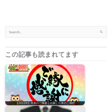
検
索
対
象
この記事も読まれてます
:
【2022年】年末のご挨拶と出版した本のご感想