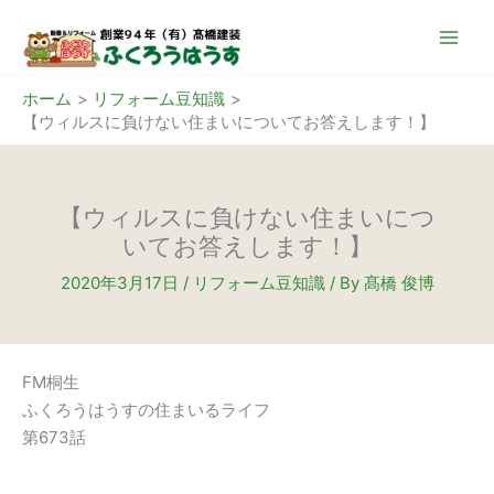
内
容
を
ス
ホーム
リフォーム豆知識
【ウィルスに負けない住まいについてお答えします！】
キ
ッ
プ
【ウィルスに負けない住まいにつ
いてお答えします！】
2020年3月17日
/
リフォーム豆知識
/ By
髙橋 俊博
FM桐生
ふくろうはうすの住まいるライフ
第673話