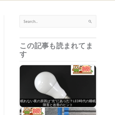
検
索
対
この記事も読まれてま
象
:
す
眠れない夜の原因は“光”にあった？LED時代の睡眠
障害と改善のヒント