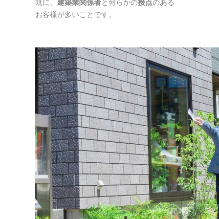
既に、
建築業関係者
と何らかの
接点
のある
お客様が多いことです。