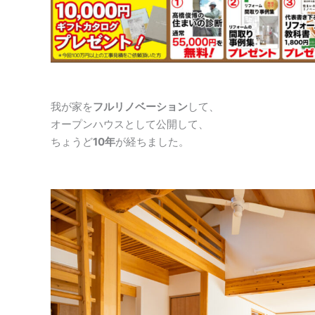
我が家を
フルリノベーション
して、
オープンハウスとして公開して、
ちょうど
10年
が経ちました。