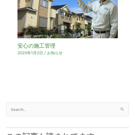
安心の施工管理
2020年1月2日
/
お知らせ
検
索
対
象