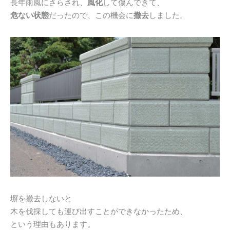
長年雨風にさらされ、
風化
して傷んできて、
危ない状態
だったので、この機会に
撤去
しました。
塀を撤去しないと
木を伐採しても運び出すことができなかったため、
という理由もあります。