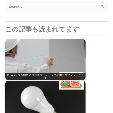
検
索
対
象
この記事も読まれてます
:
ガルバリウム鋼板と金属系サイディングの耐久性とメンテナン
ス