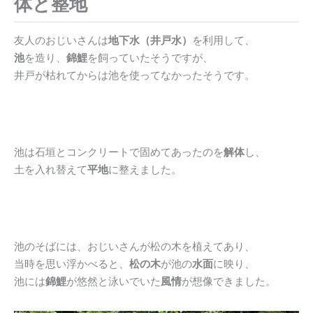
体と整地
友人のおじいさんは
地下水（井戸水）
を利用して、
池
を造り、
錦鯉
を飼っていたそうですが、
井戸が枯れてからは池を使ってなかったそうです。
池は石垣とコンクリートで固めてあったのを
解体
し、
土を入れ替えて
平地
に整えました。
池のそばには、おじいさんが松の木を植えてあり、
当時を思い浮かべると、
松の木
が池の
水面
に映り、
池には
錦鯉
が悠然と泳いでいた
風情
が想像できました。