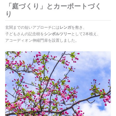
「庭づくり」とカーポートづく
り
玄関までの短いアプローチには
レンガ
を敷き、
子どもさんの記念樹を
シンボルツリー
として2本植え、
アコーディオン伸縮門扉を設置しました。