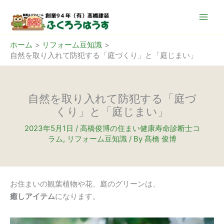
内
容
を
ス
ホーム
リフォーム豆知識
自然を取り入れて防犯する「庭づくり」と「庭じまい」
キ
ッ
プ
自然を取り入れて防犯する「庭づ
くり」と「庭じまい」
2023年5月1日
/
高橋俊博の住まい健康寿命診断士コ
ラム
,
リフォーム豆知識
/ By
髙橋 俊博
お住まいの観葉植物や花、庭のグリーンは、
癒しアイテム
になります。