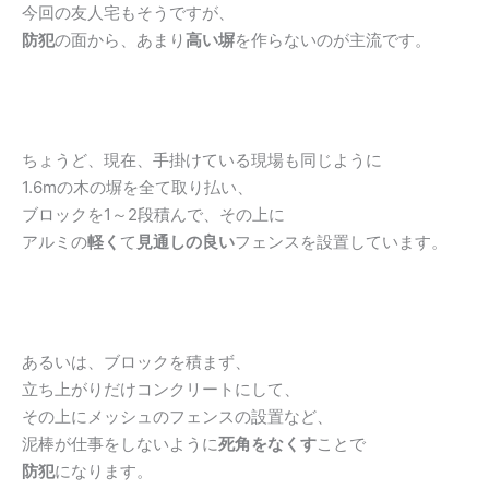
今回の友人宅もそうですが、
防犯
の面から、あまり
高い塀
を作らないのが主流です。
ちょうど、現在、手掛けている現場も同じように
1.6mの木の塀を全て取り払い、
ブロックを1～2段積んで、その上に
アルミの
軽く
て
見通しの良い
フェンスを設置しています。
あるいは、ブロックを積まず、
立ち上がりだけコンクリートにして、
その上にメッシュのフェンスの設置など、
泥棒が仕事をしないように
死角をなくす
ことで
防犯
になります。