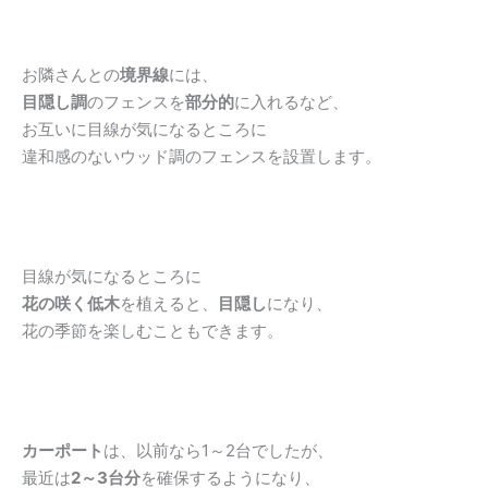
お隣さんとの
境界線
には、
目隠し調
のフェンスを
部分的
に入れるなど、
お互いに目線が気になるところに
違和感のないウッド調のフェンスを設置します。
目線が気になるところに
花の咲く低木
を植えると、
目隠し
になり、
花の季節を楽しむこともできます。
カーポート
は、以前なら1～2台でしたが、
最近は
2～3台分
を確保するようになり、