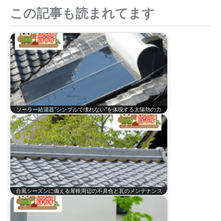
象
この記事も読まれてます
:
ソーラー給湯器“シンプルで壊れない”を体現する太陽熱の力
台風シーズンに備える屋根周辺の不具合と瓦のメンテナンス