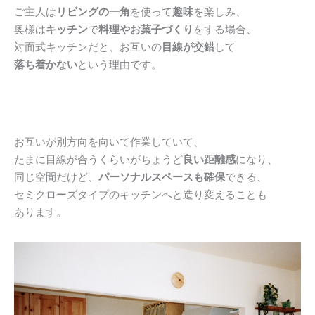
ご主人は
リビングの一角
を使って
趣味
を楽しみ、
奥様は
キッチン
で
料理やお菓子づくり
をする場合、
対面式キッチンだと、お互いの
目線が交錯
して
落ち着かない
という理由です。
お互いが別方向を向いて作業していて、
たまに目線が合うくらいがちょうど
良い距離感
になり、
同じ空間だけど、
パーソナルスペースも確保
できる、
セミクローズタイプのキッチンへと造り変えることも
あります。