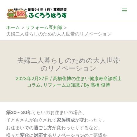
内
容
を
ス
ホーム
リフォーム豆知識
夫婦二人暮らしのための大人世帯のリノベーション
キ
ッ
プ
夫婦二人暮らしのための大人世帯
のリノベーション
2023年2月27日
/
高橋俊博の住まい健康寿命診断士
コラム
,
リフォーム豆知識
/ By
髙橋 俊博
築20～30年
くらいのお住まいの場合、
子どもさんが自立されて
家族構成
が変わったり、
お住まいでの
過ごし方
が変わったりするなど、
様々な
変化に対応するリノベーション
のご要望を