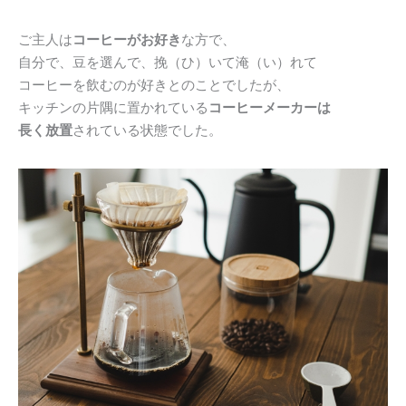
ご主人は
コーヒーがお好き
な方で、
自分で、豆を選んで、挽（ひ）いて淹（い）れて
コーヒーを飲むのが好きとのことでしたが、
キッチンの片隅に置かれている
コーヒーメーカーは
長く放置
されている状態でした。