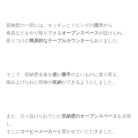
収納壁の一部には、キッチンとリビングの
両方
から
食器などをやり取りできる
オープンスペース
が設けられ、
造りつけの
簡易的なテーブルカウンター
もありました。
そこで、収納壁全体を
使い勝手
のよいものに造り変え、
積み上げられた荷物の
収納
ができるようにしました。
また、元々設けられていた
収納壁のオープンスペース
を活用
し、
そこに
コーヒーメーカー
を置かせていただきました。