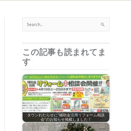
検
索
対
この記事も読まれてま
象
:
す
タウンわたらせに“補助金活用リフォーム相談
会”のお知らせ掲載しました！