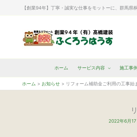
内
【創業94年】丁寧・誠実な仕事をモットーに、群馬県
容
を
ス
キ
ッ
プ
ホーム
サービス内容
施工事
ホーム
お知らせ
リフォーム補助金ご利用の工事始
2022年6月1