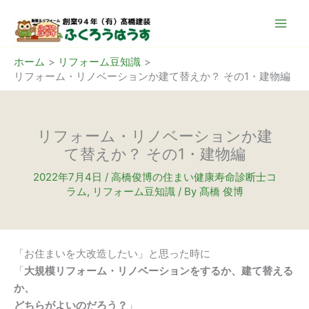
内
容
を
ス
ホーム
リフォーム豆知識
リフォーム・リノベーションか建て替えか？ その1・建物編
キ
ッ
プ
リフォーム・リノベーションか建
て替えか？ その1・建物編
2022年7月4日
/
高橋俊博の住まい健康寿命診断士コ
ラム
,
リフォーム豆知識
/ By
髙橋 俊博
「お住まいを大改造したい」と思った時に
「
大規模リフォーム・リノベーションをするか、建て替える
か、
どちらがよいのだろう？
」