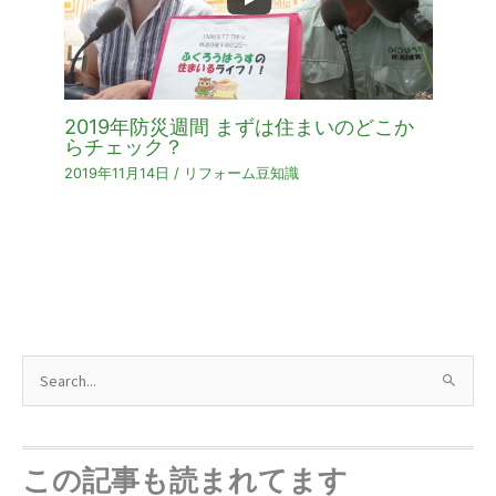
2019年防災週間 まずは住まいのどこか
らチェック？
2019年11月14日
/
リフォーム豆知識
検
索
対
象
この記事も読まれてます